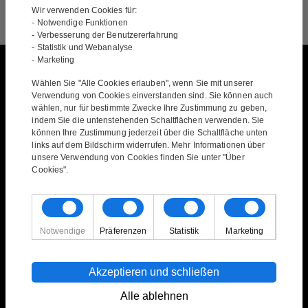
Wir verwenden Cookies für:
- Notwendige Funktionen
- Verbesserung der Benutzererfahrung
- Statistik und Webanalyse
- Marketing
Gemälde
Wählen Sie "Alle Cookies erlauben", wenn Sie mit unserer
Verwendung von Cookies einverstanden sind. Sie können auch
wählen, nur für bestimmte Zwecke Ihre Zustimmung zu geben,
Alle Gemälde
indem Sie die untenstehenden Schaltflächen verwenden. Sie
Abstrakte Gemälde
können Ihre Zustimmung jederzeit über die Schaltfläche unten
links auf dem Bildschirm widerrufen. Mehr Informationen über
Bunte Gemälde
unsere Verwendung von Cookies finden Sie unter "Über
Gemaelde Mit Motiven
Cookies".
Gemälde mit gedeckten Farben
Gemälde mit Menschen und Tieren
Gemälde mit Natur
Gruppenbilder
Notwendige
Präferenzen
Statistik
Marketing
Horizontale Gemälde
Vertikale Gemälde
Akzeptieren und schließen
XXL Gemälde
Alle ablehnen