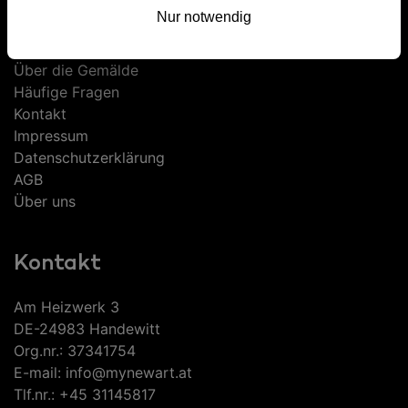
Nur notwendig
Informationen
Über die Gemälde
Häufige Fragen
Kontakt
Impressum
Datenschutzerklärung
AGB
Über uns
Kontakt
Am Heizwerk 3
DE-24983 Handewitt
Org.nr.: 37341754
E-mail: info@mynewart.at
Tlf.nr.: +45 31145817