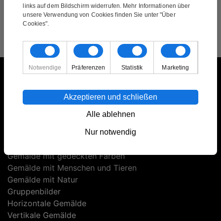
links auf dem Bildschirm widerrufen. Mehr Informationen über
unsere Verwendung von Cookies finden Sie unter "Über
Cookies".
Notwendige
Präferenzen
Statistik
Marketing
Gemälde
Akzeptieren und schließen
Alle Gemälde
Alle ablehnen
Abstrakte Gemälde
Bunte Gemälde
Nur notwendig
Gemaelde Mit Motiven
Gemälde mit gedeckten Farben
Gemälde mit Menschen und Tieren
Gemälde mit Natur
Gruppenbilder
Horizontale Gemälde
Vertikale Gemälde