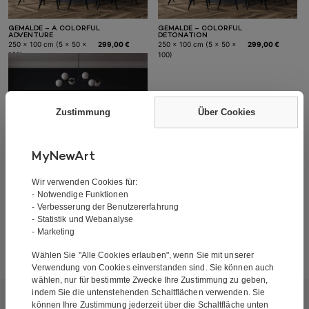
GEMÄLDE – A COLORFUL
GEMÄLDE – COLORFUL
In den Warenkorb
In den Warenkorb
ADVENTURE
DETONATION
250 x 100 cm (5 x 50 x
299,00
€
250 x 100 cm (5 x 50 x
299,00
€
100)
100)
Zustimmung
Über Cookies
MyNewArt
Wir verwenden Cookies für:
- Notwendige Funktionen
GEMÄLDE – COLORFUL
In den Warenkorb
- Verbesserung der Benutzererfahrung
EXPLOTION
250 x 100 cm (5 x 50 x
299,00
€
- Statistik und Webanalyse
100)
- Marketing
Wählen Sie "Alle Cookies erlauben", wenn Sie mit unserer
Verwendung von Cookies einverstanden sind. Sie können auch
wählen, nur für bestimmte Zwecke Ihre Zustimmung zu geben,
indem Sie die untenstehenden Schaltflächen verwenden. Sie
können Ihre Zustimmung jederzeit über die Schaltfläche unten