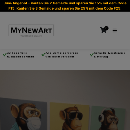
Juni-Angebot - Kaufen Sie 2 Gemälde und sparen Sie 15% mit dem Code
F15. Kaufen Sie 3 Gemälde und sparen Sie 25% mit dem Code F25.
0
30 Tage volle
Alle Gemälde werden
Schnelle & kostenlose
Rückgabegarantie
versichert versandt
Lieferung
Es befinden sich keine Produkte im Warenkorb.