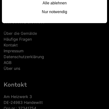
Alle ablehnen
XXL Gemälde
Nur notwendig
Informationen
Über die Gemälde
Häufige Fragen
Kontakt
Impressum
Datenschutzerklärung
AGB
Über uns
Kontakt
Am Heizwerk 3
DE-24983 Handewitt
Org.nr.: 37341754