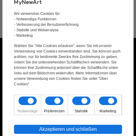
MyNewArt
Wir verwenden Cookies für:
- Notwendige Funktionen
- Verbesserung der Benutzererfahrung
- Statistik und Webanalyse
- Marketing
Wählen Sie "Alle Cookies erlauben", wenn Sie mit unserer
Verwendung von Cookies einverstanden sind. Sie können auch
Gemälde
wählen, nur für bestimmte Zwecke Ihre Zustimmung zu geben,
indem Sie die untenstehenden Schaltflächen verwenden. Sie
können Ihre Zustimmung jederzeit über die Schaltfläche unten
Alle Gemälde
links auf dem Bildschirm widerrufen. Mehr Informationen über
Abstrakte Gemälde
unsere Verwendung von Cookies finden Sie unter "Über
Bunte Gemälde
Cookies".
Gemaelde Mit Motiven
Gemälde mit gedeckten Farben
Gemälde mit Menschen und Tieren
Notwendige
Präferenzen
Statistik
Marketing
Gemälde mit Natur
Gruppenbilder
Horizontale Gemälde
Akzeptieren und schließen
Vertikale Gemälde