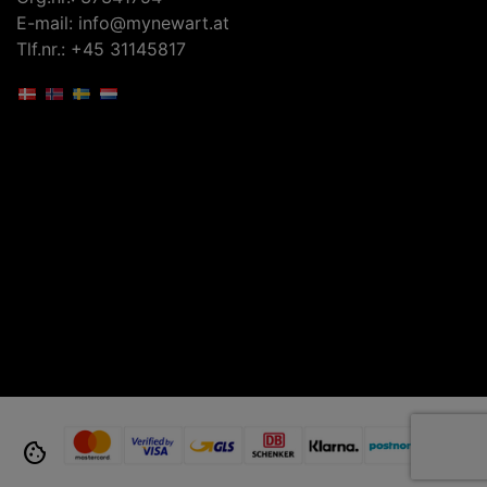
E-mail: info@mynewart.at
Tlf.nr.: +45 31145817
cookie