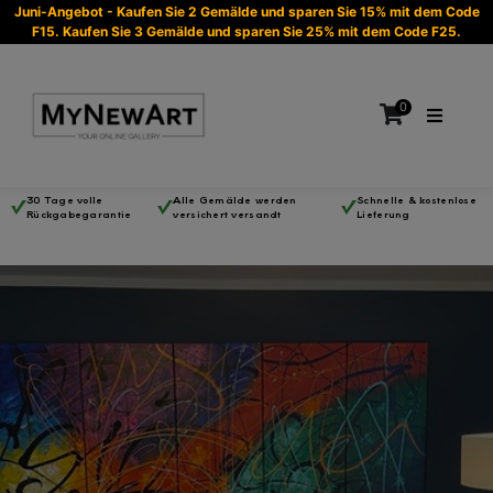
Juni-Angebot - Kaufen Sie 2 Gemälde und sparen Sie 15% mit dem Code
F15. Kaufen Sie 3 Gemälde und sparen Sie 25% mit dem Code F25.
0
30 Tage volle
Alle Gemälde werden
Schnelle & kostenlose
Rückgabegarantie
versichert versandt
Lieferung
Es befinden sich keine Produkte im Warenkorb.