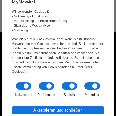
MyNewArt
Wir verwenden Cookies für:
- Notwendige Funktionen
- Verbesserung der Benutzererfahrung
- Statistik und Webanalyse
- Marketing
Wählen Sie "Alle Cookies erlauben", wenn Sie mit unserer
Verwendung von Cookies einverstanden sind. Sie können auch
Gemälde
wählen, nur für bestimmte Zwecke Ihre Zustimmung zu geben,
indem Sie die untenstehenden Schaltflächen verwenden. Sie
können Ihre Zustimmung jederzeit über die Schaltfläche unten
Alle Gemälde
links auf dem Bildschirm widerrufen. Mehr Informationen über
Abstrakte Gemälde
unsere Verwendung von Cookies finden Sie unter "Über
Bunte Gemälde
Cookies".
Gemaelde Mit Motiven
Gemälde mit gedeckten Farben
Gemälde mit Menschen und Tieren
Notwendige
Präferenzen
Statistik
Marketing
Gemälde mit Natur
Gruppenbilder
Horizontale Gemälde
Akzeptieren und schließen
Vertikale Gemälde