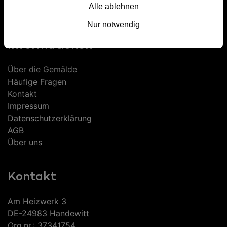
Alle ablehnen
XXL Gemälde
Nur notwendig
Informationen
Über die Gemälde
Häufige Fragen
Kontakt
Impressum
Datenschutzerklärung
AGB
Über uns
Kontakt
Am Heizwerk 3
DE-24983 Handewitt
Org.nr.: 37341754