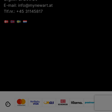
E-mail: info@mynewart.at
Tlf.nr.: +45 31145817
cookie