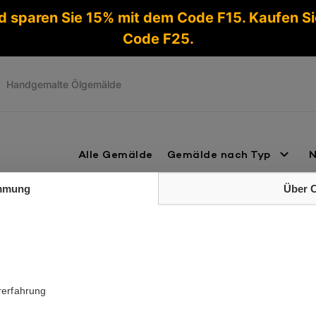
d sparen Sie 15% mit dem Code F15. Kaufen S
Code F25.
Handgemalte Ölgemälde
Alle Gemälde
Gemälde nach Typ
N
mmung
Über 
ckgabegarantie
Alle Gemälde werden versichert versandt
Schne
rmationen
Kontakt
rerfahrung
e Gemälde
Am Heizwerk 3