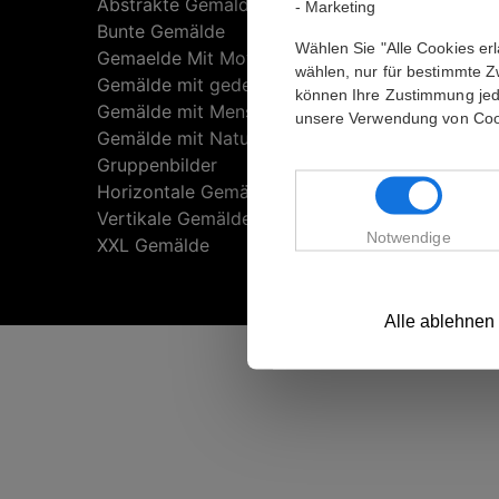
Abstrakte Gemälde
Häufige
- Marketing
Bunte Gemälde
Kontakt
Wählen Sie "Alle Cookies er
Gemaelde Mit Motiven
Impres
wählen, nur für bestimmte 
Gemälde mit gedeckten Farben
Datensc
können Ihre Zustimmung jede
Gemälde mit Menschen und Tieren
AGB
unsere Verwendung von Cook
Gemälde mit Natur
Über un
Gruppenbilder
Horizontale Gemälde
Vertikale Gemälde
Notwendige
XXL Gemälde
Alle ablehnen