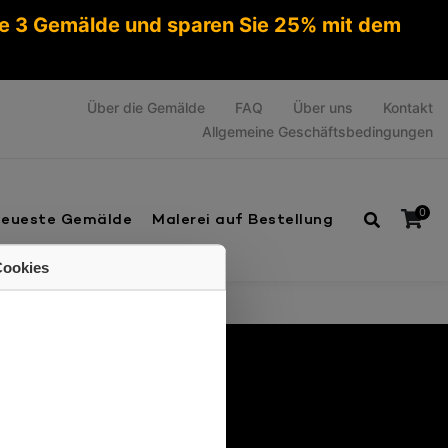
ie 3 Gemälde und sparen Sie 25% mit dem
Über die Gemälde
FAQ
Über uns
Kontakt
Allgemeine Geschäftsbedingungen
0
eueste Gemälde
Malerei auf Bestellung
Cookies
lle & kostenlose Lieferung
Es befinden sich keine Produkte im Warenkorb.