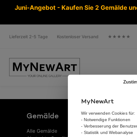
Juni-Angebot - Kaufen Sie 2 Gemälde un
Lieferzeit 2-5 Tage
Kostenloser Versand
★★★★★
Zusti
30 Tage volle Rü
MyNewArt
Wir verwenden Cookies für:
Gemälde
Info
- Notwendige Funktionen
- Verbesserung der Benutze
Alle Gemälde
Über di
- Statistik und Webanalyse