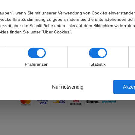
 Fragen
DE-24983 Handewitt
Org.nr.: 37341754
lauben", wenn Sie mit unserer Verwendung von Cookies einverstanden
sum
E-mail: info@mynewart.at
Zwecke Ihre Zustimmung zu geben, indem Sie die untenstehenden Sch
hutzerklärung
Tlf.nr.: +45 31145817
rzeit über die Schaltfläche unten links auf dem Bildschirm widerrufe
ies finden Sie unter "Über Cookies".
s
Präferenzen
Statistik
Nur notwendig
Akzep