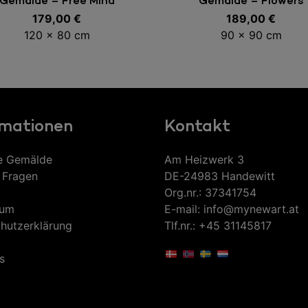
Gemälde – Free Mind
Gemälde – Flowers
179,00
€
189,00
€
120 x 80 cm
90 x 90 cm
rmationen
Kontakt
e Gemälde
Am Heizwerk 3
 Fragen
DE-24983 Handewitt
Org.nr.: 37341754
sum
E-mail: info@mynewart.at
hutzerklärung
Tlf.nr.: +45 31145817
s