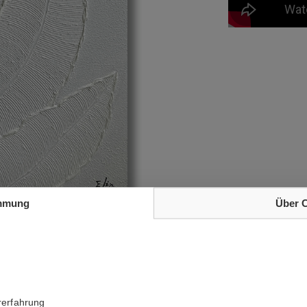
mmung
Über 
rerfahrung