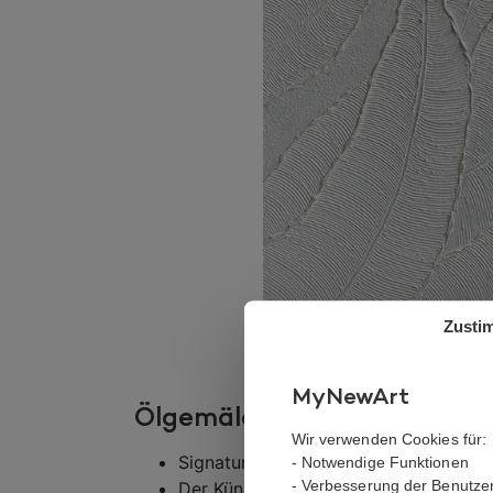
Zusti
MyNewArt
Ölgemälde – Beach Marks
Wir verwenden Cookies für:
Signatur:
Mit Signatur
- Notwendige Funktionen
- Verbesserung der Benutze
Der Künstler:
Elin