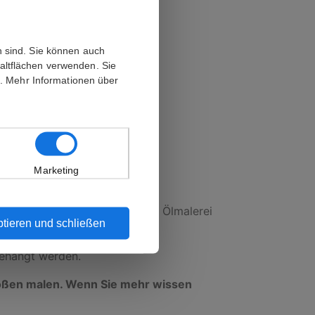
 sind. Sie können auch
altflächen verwenden. Sie
n. Mehr Informationen über
Versand eine E-Mail mit einer
Marketing
ondern ist handgemalt. Bei der Ölmalerei
tieren und schließen
 aus.
ehängt werden.
rößen malen. Wenn Sie mehr wissen