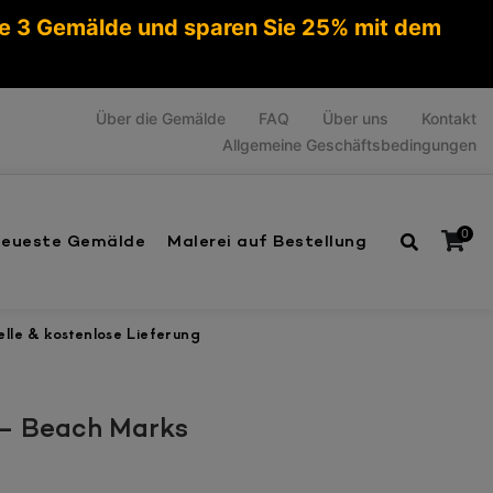
ie 3 Gemälde und sparen Sie 25% mit dem
Über die Gemälde
FAQ
Über uns
Kontakt
Allgemeine Geschäftsbedingungen
0
eueste Gemälde
Malerei auf Bestellung
lle & kostenlose Lieferung
Es befinden sich keine Produkte im Warenkorb.
– Beach Marks