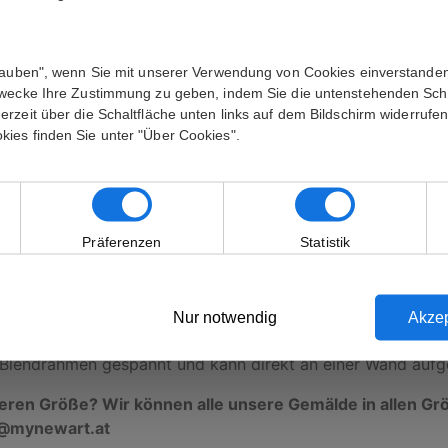
lauben", wenn Sie mit unserer Verwendung von Cookies einverstanden
zum Aufhängen an der Wand:
Ja
Zwecke Ihre Zustimmung zu geben, indem Sie die untenstehenden Sch
rzeit über die Schaltfläche unten links auf dem Bildschirm widerrufe
ies finden Sie unter "Über Cookies".
de wird an Ihre Adresse geliefert. Sie erhalten vor dem 
Präferenzen
Statistik
de. Es handelt sich nicht um einen Druck oder ähnliches, s
Nur notwendig
Akzep
Malerei. Ölgemälde zeichnen sich durch ihre gute Farbtiefe
n Blendrahmen gespannt und kann direkt an einer Wand aufg
deren Größe? Wir können alle unsere Gemälde in allen G
fo@mynewart.at