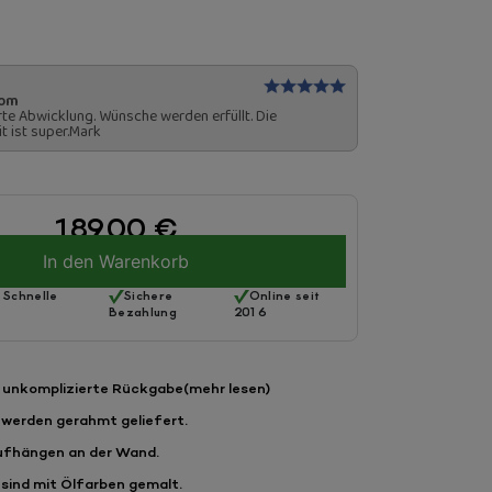
com
te Abwicklung. Wünsche werden erfüllt. Die
t ist super.Mark
189,00
€
In den Warenkorb
 Schnelle
Sichere
Online seit
Bezahlung
2016
 unkomplizierte Rückgabe
(mehr lesen)
 werden gerahmt geliefert.
ufhängen an der Wand.
sind mit Ölfarben gemalt.