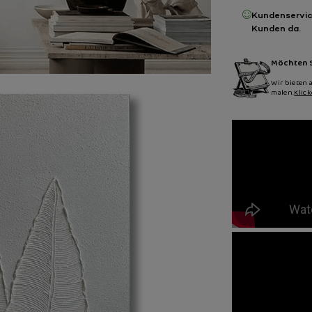
Kundenservic
Kunden da.
Möchten S
Wir bieten 
malen.
Klic