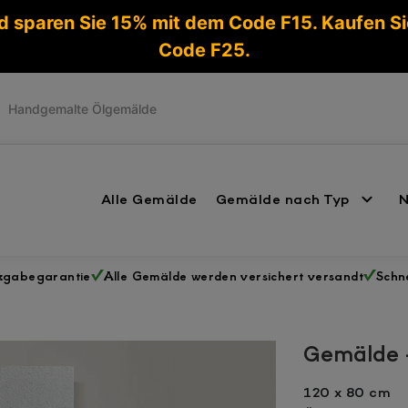
d sparen Sie 15% mit dem Code F15. Kaufen S
Code F25.
Handgemalte Ölgemälde
Alle Gemälde
Gemälde nach Typ
N
ckgabegarantie
Alle Gemälde werden versichert versandt
Schne
Gemälde 
120 x 80 cm