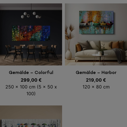
In den Warenkorb
In den Warenkorb
Gemälde – Colorful
Gemälde – Harbor
Explotion
299,00
€
219,00
€
250 x 100 cm (5 x 50 x
120 x 80 cm
100)