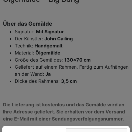
Ölgemälde – Big Bang
Über das Gemälde
Signatur:
Mit Signatur
Der Künstler:
John Cailing
Technik:
Handgemalt
Material:
Ölgemälde
Größe des Gemäldes:
130×70 cm
Geliefert auf einem Rahmen. Fertig zum Aufhängen
an der Wand:
Ja
Dicke des Rahmens:
3,5 cm
Die Lieferung ist kostenlos und das Gemälde wird an
Ihre Adresse geliefert. Sie erhalten vor dem Versand
eine E-Mail mit einer Sendungsverfolgungsnummer.