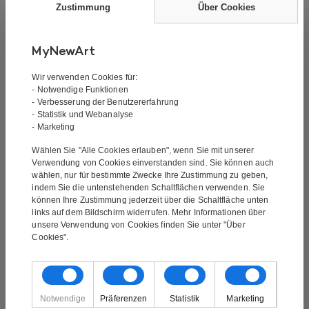
Zustimmung
Über Cookies
Das Gemälde ist ein handgemaltes Ölgemälde. Es
handelt sich nicht um einen Druck oder ähnliches,
MyNewArt
sondern ist handgemalt. Bei der Ölmalerei handelt es
sich um die klassische Form der Malerei. Ölgemälde
Wir verwenden Cookies für:
zeichnen sich durch ihre gute Farbtiefe aus.
- Notwendige Funktionen
- Verbesserung der Benutzererfahrung
- Statistik und Webanalyse
Das Gemälde ist über einen 3,5 cm dicken Blendrahmen
- Marketing
gespannt und kann direkt an einer Wand aufgehängt
werden.
Wählen Sie "Alle Cookies erlauben", wenn Sie mit unserer
Verwendung von Cookies einverstanden sind. Sie können auch
wählen, nur für bestimmte Zwecke Ihre Zustimmung zu geben,
Möchten Sie dieses Gemälde in einer anderen Größe?
indem Sie die untenstehenden Schaltflächen verwenden. Sie
Wir können alle unsere Gemälde in allen Größen
können Ihre Zustimmung jederzeit über die Schaltfläche unten
malen. Wenn Sie mehr wissen möchten, kontaktieren
links auf dem Bildschirm widerrufen. Mehr Informationen über
unsere Verwendung von Cookies finden Sie unter "Über
Sie uns unter info@mynewart.at
Cookies".
Bilder von unseren Kunden
Notwendige
Präferenzen
Statistik
Marketing