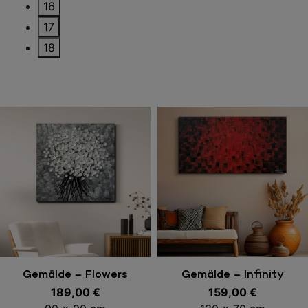
16
17
18
In den Warenkorb
In den Warenkorb
Gemälde – Flowers
Gemälde – Infinity
189,00
€
159,00
€