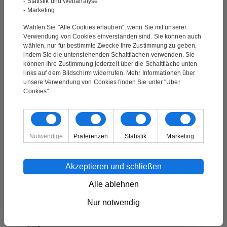
malen. Wenn Sie mehr wissen möchten, kontaktieren
- Statistik und Webanalyse
- Marketing
Sie uns unter info@mynewart.at
Wählen Sie "Alle Cookies erlauben", wenn Sie mit unserer
Verwendung von Cookies einverstanden sind. Sie können auch
wählen, nur für bestimmte Zwecke Ihre Zustimmung zu geben,
Bilder von unseren Kunden
indem Sie die untenstehenden Schaltflächen verwenden. Sie
können Ihre Zustimmung jederzeit über die Schaltfläche unten
links auf dem Bildschirm widerrufen. Mehr Informationen über
unsere Verwendung von Cookies finden Sie unter "Über
Cookies".
Notwendige
Präferenzen
Statistik
Marketing
Akzeptieren und schließen
Alle ablehnen
Nur notwendig
★★★★★