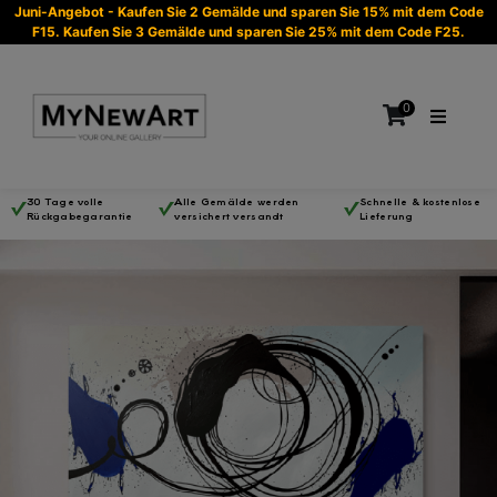
Juni-Angebot - Kaufen Sie 2 Gemälde und sparen Sie 15% mit dem Code
F15. Kaufen Sie 3 Gemälde und sparen Sie 25% mit dem Code F25.
0
30 Tage volle
Alle Gemälde werden
Schnelle & kostenlose
Rückgabegarantie
versichert versandt
Lieferung
Es befinden sich keine Produkte im Warenkorb.