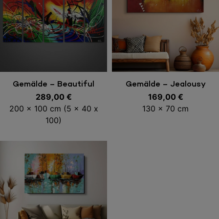
In den Warenkorb
In den Warenkorb
Gemälde – Beautiful
Gemälde – Jealousy
289,00
Colours
€
169,00
€
200 x 100 cm (5 x 40 x
130 x 70 cm
100)