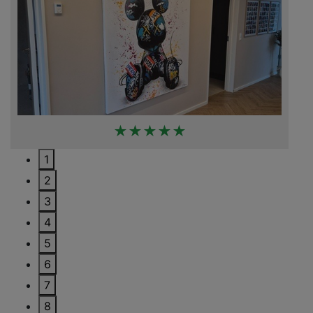
★★★★★
1
2
3
4
5
6
7
8