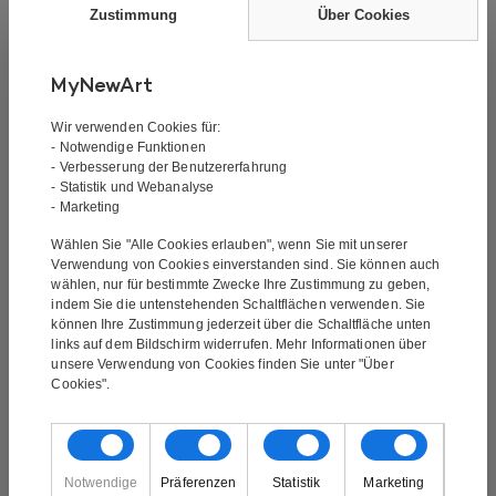
Zustimmung
Über Cookies
Signatur:
Mit Signatur
Der Künstler:
Peter Hall
Technik:
Handgemalt
MyNewArt
Material:
Ölgemälde
Wir verwenden Cookies für:
Größe des Gemäldes:
160×60 cm
- Notwendige Funktionen
Geliefert auf einem Rahmen. Fertig zum Aufhängen
- Verbesserung der Benutzererfahrung
an der Wand:
Ja
- Statistik und Webanalyse
- Marketing
Dicke des Rahmens:
3,5 cm
Wählen Sie "Alle Cookies erlauben", wenn Sie mit unserer
Verwendung von Cookies einverstanden sind. Sie können auch
wählen, nur für bestimmte Zwecke Ihre Zustimmung zu geben,
Die Lieferung ist kostenlos und das Gemälde wird an
indem Sie die untenstehenden Schaltflächen verwenden. Sie
Ihre Adresse geliefert. Sie erhalten vor dem Versand
können Ihre Zustimmung jederzeit über die Schaltfläche unten
links auf dem Bildschirm widerrufen. Mehr Informationen über
eine E-Mail mit einer Sendungsverfolgungsnummer.
unsere Verwendung von Cookies finden Sie unter "Über
Cookies".
Das Gemälde ist ein handgemaltes Ölgemälde. Es
handelt sich nicht um einen Druck oder ähnliches,
Notwendige
Präferenzen
Statistik
Marketing
sondern ist handgemalt. Bei der Ölmalerei handelt es