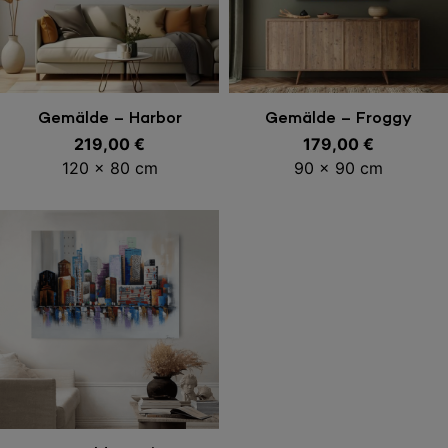
In den Warenkorb
In den Warenkorb
Gemälde – Harbor
Gemälde – Froggy
219,00
€
179,00
€
120 x 80 cm
90 x 90 cm