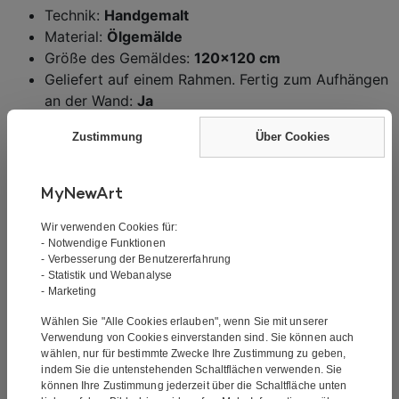
Technik:
Handgemalt
Material:
Ölgemälde
Größe des Gemäldes:
120×120 cm
Geliefert auf einem Rahmen. Fertig zum Aufhängen
an der Wand:
Ja
Dicke des Rahmens:
3,5 cm
Zustimmung
Über Cookies
Die Lieferung ist kostenlos und das Gemälde wird an
MyNewArt
Ihre Adresse geliefert. Sie erhalten vor dem Versand
Wir verwenden Cookies für:
eine E-Mail mit einer Sendungsverfolgungsnummer.
- Notwendige Funktionen
- Verbesserung der Benutzererfahrung
- Statistik und Webanalyse
- Marketing
Das Gemälde ist ein handgemaltes Ölgemälde. Es
Wählen Sie "Alle Cookies erlauben", wenn Sie mit unserer
handelt sich nicht um einen Druck oder ähnliches,
Verwendung von Cookies einverstanden sind. Sie können auch
sondern ist handgemalt. Bei der Ölmalerei handelt es
wählen, nur für bestimmte Zwecke Ihre Zustimmung zu geben,
sich um die klassische Form der Malerei. Ölgemälde
indem Sie die untenstehenden Schaltflächen verwenden. Sie
können Ihre Zustimmung jederzeit über die Schaltfläche unten
zeichnen sich durch ihre gute Farbtiefe aus.