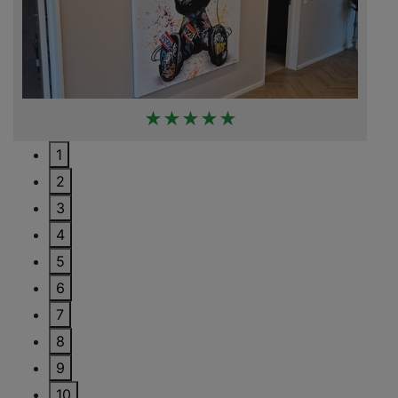
★★★★★
1
2
3
4
5
6
7
8
9
10