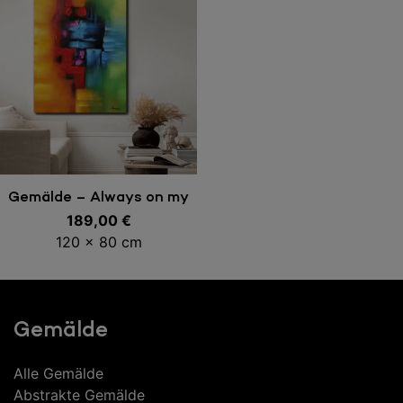
In den Warenkorb
Gemälde – Always on my
189,00
mind
€
120 x 80 cm
Gemälde
Alle Gemälde
Abstrakte Gemälde