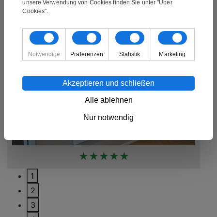
unsere Verwendung von Cookies finden Sie unter "Über
Bilder von unseren Kunden
Cookies".
Notwendige
Präferenzen
Statistik
Marketing
Akzeptieren und schließen
Alle ablehnen
Nur notwendig
★★★★★
1
2
3