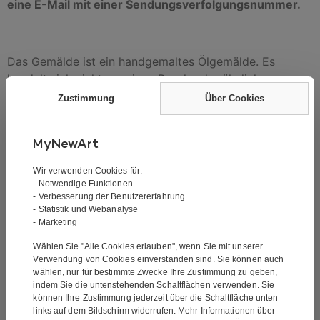
eine E-Mail mit einer Sendungsverfolgungsnummer.
Das Gemälde ist ein handgemaltes Ölgemälde. Es
handelt sich nicht um einen Druck oder ähnliches,
sondern ist handgemalt. Bei der Ölmalerei handelt es
Zustimmung
Über Cookies
sich um die klassische Form der Malerei. Ölgemälde
zeichnen sich durch ihre gute Farbtiefe aus.
MyNewArt
Das Gemälde ist über einen 3,5 cm dicken Blendrahmen
Wir verwenden Cookies für:
gespannt und kann direkt an einer Wand aufgehängt
- Notwendige Funktionen
werden.
- Verbesserung der Benutzererfahrung
- Statistik und Webanalyse
Möchten Sie dieses Gemälde in einer anderen Größe?
- Marketing
Wir können alle unsere Gemälde in allen Größen
Wählen Sie "Alle Cookies erlauben", wenn Sie mit unserer
malen. Wenn Sie mehr wissen möchten, kontaktieren
Verwendung von Cookies einverstanden sind. Sie können auch
Sie uns unter info@mynewart.at
wählen, nur für bestimmte Zwecke Ihre Zustimmung zu geben,
indem Sie die untenstehenden Schaltflächen verwenden. Sie
können Ihre Zustimmung jederzeit über die Schaltfläche unten
links auf dem Bildschirm widerrufen. Mehr Informationen über