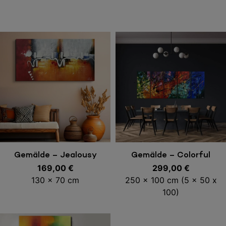
In den Warenkorb
In den Warenkorb
Gemälde – Jealousy
Gemälde – Colorful
169,00
€
Explotion
299,00
€
130 x 70 cm
250 x 100 cm (5 x 50 x
100)