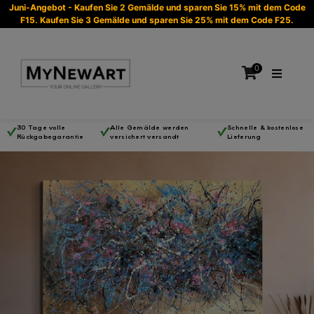
Juni-Angebot - Kaufen Sie 2 Gemälde und sparen Sie 15% mit dem Code
F15. Kaufen Sie 3 Gemälde und sparen Sie 25% mit dem Code F25.
0
30 Tage volle
Alle Gemälde werden
Schnelle & kostenlose
Rückgabegarantie
versichert versandt
Lieferung
Es befinden sich keine Produkte im Warenkorb.