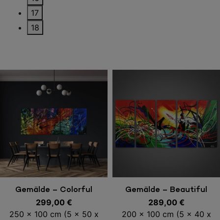
17
18
In den Warenkorb
In den Warenkorb
Gemälde – Colorful
Gemälde – Beautiful
Explotion
299,00
€
289,00
Colours
€
250 x 100 cm (5 x 50 x
200 x 100 cm (5 x 40 x