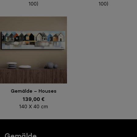
100)
100)
In den Warenkorb
Gemälde – Houses
139,00
€
140 X 40 cm
Gemälde