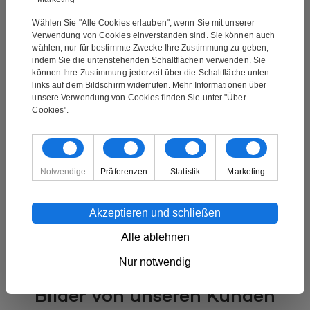
eine E-Mail mit einer Sendungsverfolgungsnummer.
Wählen Sie "Alle Cookies erlauben", wenn Sie mit unserer
Verwendung von Cookies einverstanden sind. Sie können auch
wählen, nur für bestimmte Zwecke Ihre Zustimmung zu geben,
Das Gemälde ist ein handgemaltes Ölgemälde. Es
indem Sie die untenstehenden Schaltflächen verwenden. Sie
können Ihre Zustimmung jederzeit über die Schaltfläche unten
handelt sich nicht um einen Druck oder ähnliches,
links auf dem Bildschirm widerrufen. Mehr Informationen über
sondern ist handgemalt. Bei der Ölmalerei handelt es
unsere Verwendung von Cookies finden Sie unter "Über
sich um die klassische Form der Malerei. Ölgemälde
Cookies".
zeichnen sich durch ihre gute Farbtiefe aus.
Das Gemälde ist über einen 3,5 cm dicken Blendrahmen
gespannt und kann direkt an einer Wand aufgehängt
Notwendige
Präferenzen
Statistik
Marketing
werden.
Akzeptieren und schließen
Möchten Sie dieses Gemälde in einer anderen Größe?
Wir können alle unsere Gemälde in allen Größen
Alle ablehnen
malen. Wenn Sie mehr wissen möchten, kontaktieren
Nur notwendig
Sie uns unter info@mynewart.at
Bilder von unseren Kunden