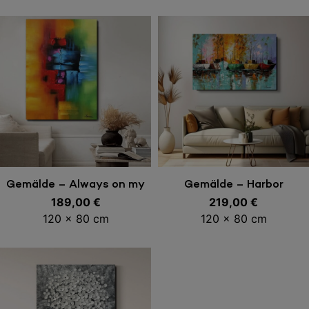
In den Warenkorb
In den Warenkorb
Gemälde – Always on my
Gemälde – Harbor
189,00
mind
€
219,00
€
120 x 80 cm
120 x 80 cm