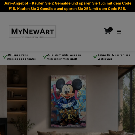
Juni-Angebot - Kaufen Sie 2 Gemälde und sparen Sie 15% mit dem Code
F15. Kaufen Sie 3 Gemälde und sparen Sie 25% mit dem Code F25.
0
30 Tage volle
Alle Gemälde werden
Schnelle & kostenlose
Rückgabegarantie
versichert versandt
Lieferung
Es befinden sich keine Produkte im Warenkorb.