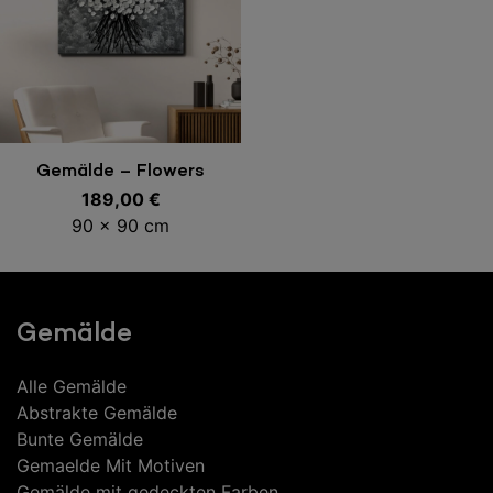
In den Warenkorb
Gemälde – Flowers
189,00
€
90 x 90 cm
Gemälde
Alle Gemälde
Abstrakte Gemälde
Bunte Gemälde
Gemaelde Mit Motiven
Gemälde mit gedeckten Farben