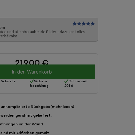
com
ice und atemberaubende Bilder - dazu ein tolles
erhältnis!
219,00
€
In den Warenkorb
 Schnelle
Sichere
Online seit
Bezahlung
2016
 unkomplizierte Rückgabe
(mehr lesen)
 werden gerahmt geliefert.
ufhängen an der Wand.
sind mit Ölfarben gemalt.