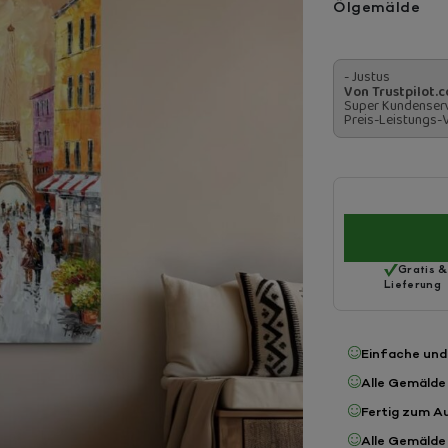
Ölgemälde
- Justus
Von Trustpilot.
Super Kundenserv
Preis-Leistungs-V
Gratis &
Lieferung
Einfache und
Alle Gemälde
Fertig zum A
Alle Gemälde 