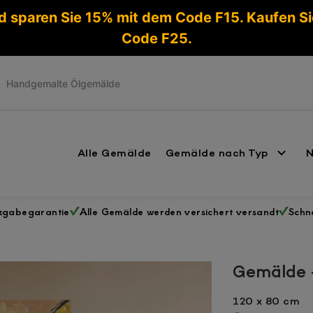
d sparen Sie 15% mit dem Code F15. Kaufen S
Code F25.
Handgemalte Ölgemälde
Alle Gemälde
Gemälde nach Typ
N
ckgabegarantie
Alle Gemälde werden versichert versandt
Schne
Gemälde 
120 x 80 cm