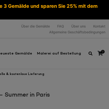
ie 3 Gemälde und sparen Sie 25% mit dem
Über die Gemälde
FAQ
Über uns
Kontakt
Allgemeine Geschäftsbedingungen
0
eueste Gemälde
Malerei auf Bestellung
lle & kostenlose Lieferung
Es befinden sich keine Produkte im Warenkorb.
– Summer in Paris