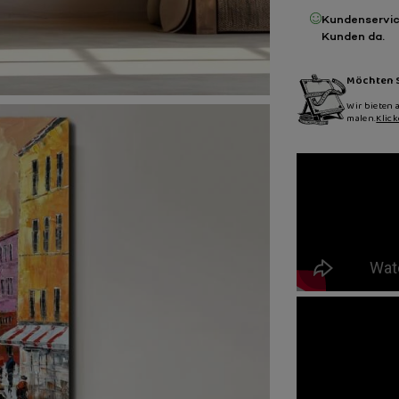
Kundenservic
Kunden da.
Möchten S
Wir bieten 
malen.
Klic