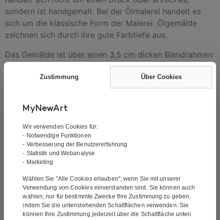
sondern ist handgemalt. Bei der Ölmalerei handelt es
sich um die klassische Form der Malerei. Ölgemälde
zeichnen sich durch ihre gute Farbtiefe aus.
Das Gemälde ist über einen 3,5 cm dicken Blendrahmen
gespannt und kann direkt an einer Wand aufgehängt
werden.
Zustimmung
Über Cookies
MyNewArt
Wir verwenden Cookies für:
- Notwendige Funktionen
Bilder von unseren Kunden
- Verbesserung der Benutzererfahrung
- Statistik und Webanalyse
- Marketing
Wählen Sie "Alle Cookies erlauben", wenn Sie mit unserer
Verwendung von Cookies einverstanden sind. Sie können auch
wählen, nur für bestimmte Zwecke Ihre Zustimmung zu geben,
indem Sie die untenstehenden Schaltflächen verwenden. Sie
können Ihre Zustimmung jederzeit über die Schaltfläche unten