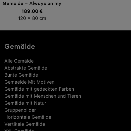
In den Warenkorb
Gemälde – Always on my
189,00
mind
€
120 x 80 cm
Gemälde
Alle Gemälde
Abstrakte Gemälde
Bunte Gemälde
Gemaelde Mit Motiven
Gemälde mit gedeckten Farben
Gemälde mit Menschen und Tieren
Gemälde mit Natur
Gruppenbilder
Horizontale Gemälde
Vertikale Gemälde
XXL Gemälde