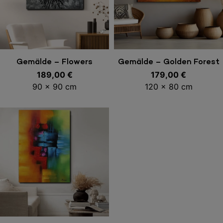
In den Warenkorb
In den Warenkorb
Gemälde – Flowers
Gemälde – Golden Forest
189,00
€
179,00
€
90 x 90 cm
120 x 80 cm