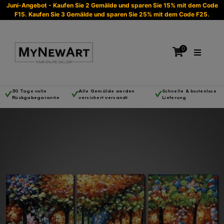
Juni-Angebot - Kaufen Sie 2 Gemälde und sparen Sie 15% mit dem Code
F15. Kaufen Sie 3 Gemälde und sparen Sie 25% mit dem Code F25.
0
30 Tage volle
Alle Gemälde werden
Schnelle & kostenlose
Rückgabegarantie
versichert versandt
Lieferung
Es befinden sich keine Produkte im Warenkorb.