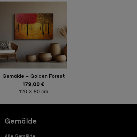
In den Warenkorb
Gemälde – Golden Forest
179,00
€
120 x 80 cm
Gemälde
Alle Gemälde