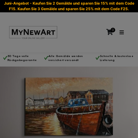
Juni-Angebot - Kaufen Sie 2 Gemälde und sparen Sie 15% mit dem Code
F15. Kaufen Sie 3 Gemälde und sparen Sie 25% mit dem Code F25.
0
30 Tage volle
Alle Gemälde werden
Schnelle & kostenlose
Rückgabegarantie
versichert versandt
Lieferung
Es befinden sich keine Produkte im Warenkorb.