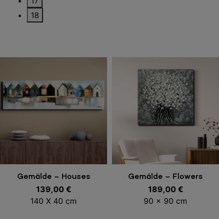
17
18
In den Warenkorb
In den Warenkorb
Gemälde – Houses
Gemälde – Flowers
139,00
€
189,00
€
140 X 40 cm
90 x 90 cm