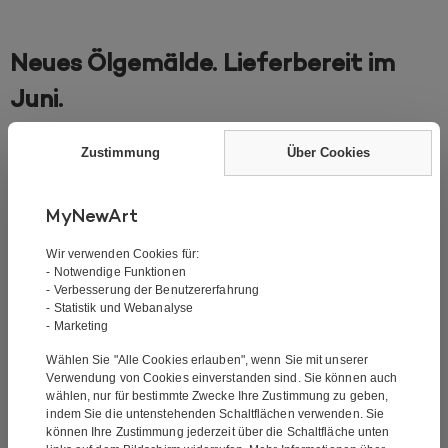
Neues Ölgemälde. Lieferbereit im
Juni.
Ölgemälde – Good Old Days
Zustimmung
Über Cookies
MyNewArt
Über das Gemälde
Signatur:
Mit Signatur
Wir verwenden Cookies für:
- Notwendige Funktionen
Der Künstler:
Jean Kim
- Verbesserung der Benutzererfahrung
Technik:
Handgemalt
- Statistik und Webanalyse
Material:
Ölgemälde
- Marketing
Größe des Gemäldes:
120×80 cm
Wählen Sie "Alle Cookies erlauben", wenn Sie mit unserer
Geliefert auf einem Rahmen. Fertig zum Aufhängen
Verwendung von Cookies einverstanden sind. Sie können auch
an der Wand:
Ja
wählen, nur für bestimmte Zwecke Ihre Zustimmung zu geben,
indem Sie die untenstehenden Schaltflächen verwenden. Sie
Dicke des Rahmens:
3,5 cm
können Ihre Zustimmung jederzeit über die Schaltfläche unten