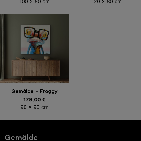
100 x 80 cm
120 x 80 cm
In den Warenkorb
Gemälde – Froggy
179,00
€
90 x 90 cm
Gemälde