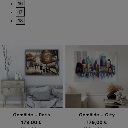
16
17
18
In den Warenkorb
In den Warenkorb
Gemälde – Paris
Gemälde – City
179,00
€
179,00
€