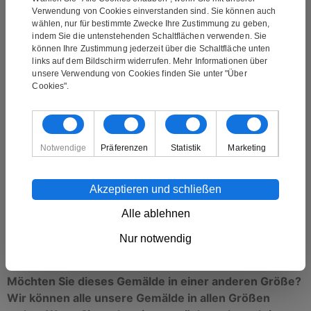
Verwendung von Cookies einverstanden sind. Sie können auch
wählen, nur für bestimmte Zwecke Ihre Zustimmung zu geben,
Die Lieferung ist kostenlos und das Gemälde wird an
indem Sie die untenstehenden Schaltflächen verwenden. Sie
können Ihre Zustimmung jederzeit über die Schaltfläche unten
Ihre Adresse geliefert. Sie erhalten vor dem Versand
links auf dem Bildschirm widerrufen. Mehr Informationen über
eine E-Mail mit einer Sendungsverfolgungsnummer.
unsere Verwendung von Cookies finden Sie unter "Über
Cookies".
Das Gemälde ist ein handgemaltes Ölgemälde. Es
handelt sich nicht um einen Druck oder ähnliches,
Notwendige
Präferenzen
Statistik
Marketing
sondern ist handgemalt. Bei der Ölmalerei handelt es
sich um die klassische Form der Malerei. Ölgemälde
Akzeptieren und schließen
zeichnen sich durch ihre gute Farbtiefe aus.
Alle ablehnen
Das Gemälde ist über einen 3,5 cm dicken Blendrahmen
gespannt und kann direkt an einer Wand aufgehängt
Nur notwendig
werden.
Möchten Sie dieses Gemälde in einer anderen Größe?
Wir können alle unsere Gemälde in allen Größen