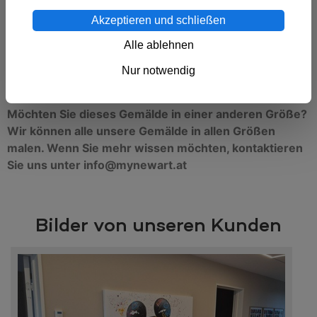
sich um die klassische Form der Malerei. Ölgemälde
Akzeptieren und schließen
zeichnen sich durch ihre gute Farbtiefe aus.
Alle ablehnen
Das Gemälde ist über einen 3,5 cm dicken Blendrahmen
gespannt und kann direkt an einer Wand aufgehängt
Nur notwendig
werden.
Möchten Sie dieses Gemälde in einer anderen Größe?
Wir können alle unsere Gemälde in allen Größen
malen. Wenn Sie mehr wissen möchten, kontaktieren
Sie uns unter info@mynewart.at
Bilder von unseren Kunden