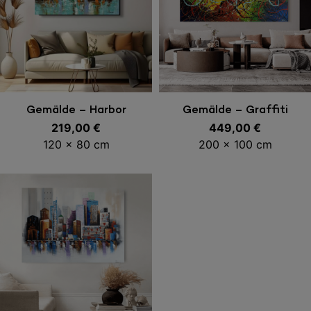
In den Warenkorb
In den Warenkorb
Gemälde – Harbor
Gemälde – Graffiti
219,00
€
449,00
€
120 x 80 cm
200 x 100 cm