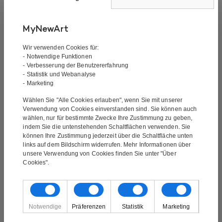
Signatur:
Mit Signatur
Der Künstler:
Elin
Technik:
Handgemalt
MyNewArt
Material:
Ölgemälde
Wir verwenden Cookies für:
Größe des Gemäldes:
160×60 cm
- Notwendige Funktionen
Geliefert auf einem Rahmen. Fertig zum Aufhängen
- Verbesserung der Benutzererfahrung
an der Wand:
Ja
- Statistik und Webanalyse
- Marketing
Dicke des Rahmens:
3,5 cm
Wählen Sie "Alle Cookies erlauben", wenn Sie mit unserer
Verwendung von Cookies einverstanden sind. Sie können auch
wählen, nur für bestimmte Zwecke Ihre Zustimmung zu geben,
Die Lieferung ist kostenlos und das Gemälde wird an
indem Sie die untenstehenden Schaltflächen verwenden. Sie
können Ihre Zustimmung jederzeit über die Schaltfläche unten
Ihre Adresse geliefert. Sie erhalten vor dem Versand
links auf dem Bildschirm widerrufen. Mehr Informationen über
eine E-Mail mit einer Sendungsverfolgungsnummer.
unsere Verwendung von Cookies finden Sie unter "Über
Cookies".
Das Gemälde ist ein handgemaltes Ölgemälde. Es
handelt sich nicht um einen Druck oder ähnliches,
Notwendige
Präferenzen
Statistik
Marketing
sondern ist handgemalt. Bei der Ölmalerei handelt es