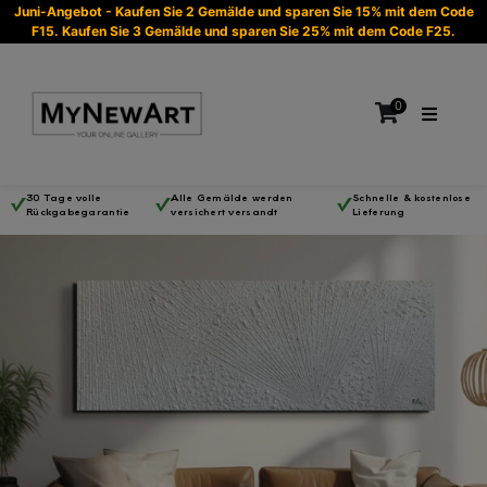
Juni-Angebot - Kaufen Sie 2 Gemälde und sparen Sie 15% mit dem Code
F15. Kaufen Sie 3 Gemälde und sparen Sie 25% mit dem Code F25.
0
30 Tage volle
Alle Gemälde werden
Schnelle & kostenlose
Rückgabegarantie
versichert versandt
Lieferung
Es befinden sich keine Produkte im Warenkorb.